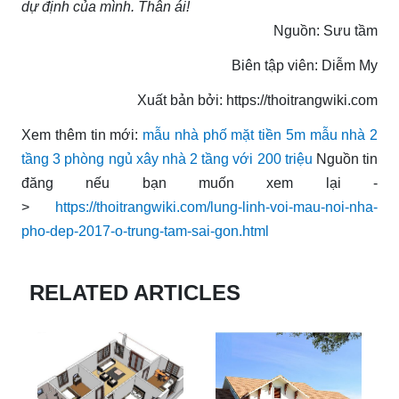
dự định của mình. Thân ái!
Nguồn: Sưu tầm
Biên tập viên: Diễm My
Xuất bản bởi: https://thoitrangwiki.com
Xem thêm tin mới:
mẫu nhà phố mặt tiền 5m
mẫu nhà 2
tầng 3 phòng ngủ
xây nhà 2 tầng với 200 triệu
Nguồn tin
đăng nếu bạn muốn xem lại -
>
https://thoitrangwiki.com/lung-linh-voi-mau-noi-nha-
pho-dep-2017-o-trung-tam-sai-gon.html
RELATED ARTICLES