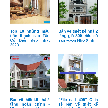
Top 10 những mẫu
Bản vẽ thiết kế nhà 2
trần thạch cao Tân
tầng giá 300 triệu có
Cổ Điển đẹp nhất
sân vườn Nhỏ Xinh
2023
Bản vẽ thiết kế nhà 2
"File cad 405" Chia
tầng hoàn chỉnh -
sẻ bản vẽ thiết kế