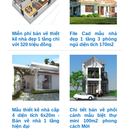
Miễn phí bản vẽ thiết
File Cad mẫu nhà
kế nhà đẹp 1 tầng chỉ
đẹp 1 tầng 3 phòng
với 320 triệu đồng
ngủ diện tích 170m2
Mẫu thiết kế nhà cấp
Chi tiết bản vẽ phối
4 diện tích 6x20m -
cảnh mẫu biệt thự
Bản vẽ nhà 1 tầng
mini 100m2 phong
hiện đại
cách Mới