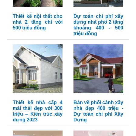
Thiết kế nội thất cho
Dự toán chi phí xây
nhà 2 tầng chỉ với
dựng nhà phố 2 tầng
500 triệu đồng
khoảng 400 - 500
triệu đồng
Thiết kế nhà cấp 4
Bản vẽ phối cảnh xây
mái thái đẹp với 300
nhà đẹp 400 triệu -
triệu – Kiến trúc xây
Dự toán chi phí Xây
dựng 2023
Dựng