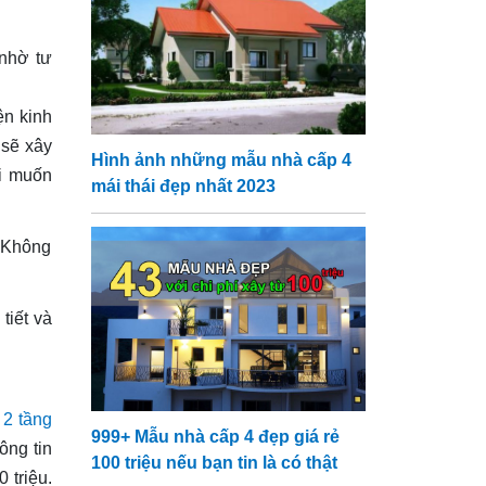
 nhờ tư
ện kinh
 sẽ xây
Hình ảnh những mẫu nhà cấp 4
ôi muốn
mái thái đẹp nhất 2023
. Không
tiết và
 2 tầng
999+ Mẫu nhà cấp 4 đẹp giá rẻ
ông tin
100 triệu nếu bạn tin là có thật
 triệu.