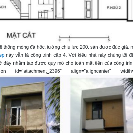
 Hệ thống móng đá hộc, tường chịu lực 200, sàn được đúc giả, m
ẹp
này vẫn là công trình cấp 4. Với kiểu nhà này chúng tôi đã
 ở đây nhằm tạo được quy mô cho toàn mặt tiền của công trì
d="attachment_2396" align="aligncenter" width="