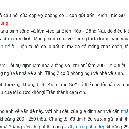
là câu hỏi của cặp vợ chồng có 1 con gửi đến "Kiến Trúc Sư"
Hùng:
đang sinh sống và làm việc tại Biên Hòa - Đồng Nai, do điều ki
ưa được ổn định. Mong muốn của vợ chồng tôi là trong năm nay
ẹp
để ở. Hiện tại tôi có lô đất 85 m2 đã có móng chắc chắn, t
7m. Tôi dự định làm nhà 2 tầng với chi phí tầm 200 - 250 triệu
ng ngủ và nhà vệ sinh. Tầng 2 có 3 phòng ngủ và nhà vệ sinh.
 thường, không biết "Kiến Trúc Sư" có thể cho tôi bản vẽ chi 
ầu của tôi được không! Trân thành cảm ơn.
ho anh về vấn đề này, với nhu cầu của gia đình anh về căn
nhà
khoảng 200 - 250 triệu. Chúng tôi đã tìm hiểu và xin gửi anh th
hà 2 tầng với chi phí thi công -
xây dựng nhà đẹp
khoảng 250