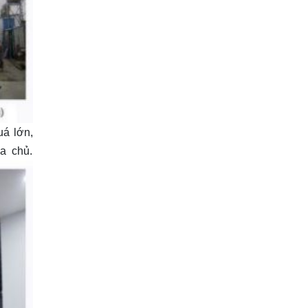
uá lớn,
ia chủ.