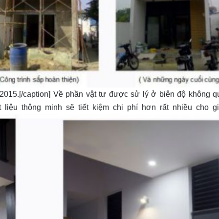
015.[/caption] Về phần vật tư được sử lý ở biên độ không q
 liệu thông minh sẽ tiết kiệm chi phí hơn rất nhiều cho g