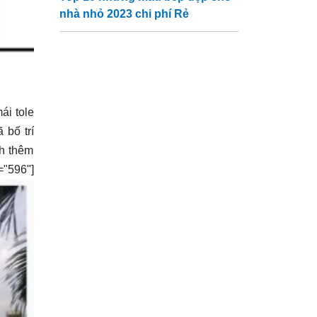
nhà nhỏ 2023 chi phí Rẻ
ái tole
 bố trí
nh thêm
596"]