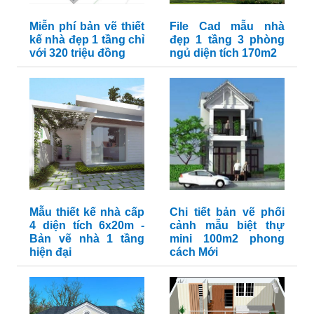
Miễn phí bản vẽ thiết
File Cad mẫu nhà
kế nhà đẹp 1 tầng chỉ
đẹp 1 tầng 3 phòng
với 320 triệu đồng
ngủ diện tích 170m2
Mẫu thiết kế nhà cấp
Chi tiết bản vẽ phối
4 diện tích 6x20m -
cảnh mẫu biệt thự
Bản vẽ nhà 1 tầng
mini 100m2 phong
hiện đại
cách Mới