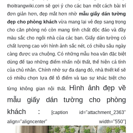
thoitrangwiki.com sẽ gợi ý cho các bạn một cách bài trí
đơn giản hơn, đẹp mắt hơn nhờ
mẫu giấy dán tường
đẹp cho phòng khách
vừa mang lại vẻ đẹp sang trọng
cho căn phòng nó còn mang tính chất độc đáo và đầy
màu sắc cho ngôi nhà của các bạn. Giấy dán tường có
chất lượng cao với hình ảnh sắc nét, có chiều sâu ngày
càng được ưa chuộng. Có những mẫu hoa văn đặc biệt
dùng để tạo những điểm nhấn nội thất, thể hiện cá tính
của chủ nhân. Chính nhờ sự đa dạng đó, nhà thiết kế sẽ
có nhiều chọn lựa để tô điểm và tạo sự khác biệt cho
Hình ảnh đẹp về
từng không gian nội thất.
mẫu giấy dán tường cho phòng
khách :
[caption id="attachment_2363"
align="aligncenter" width="550"]