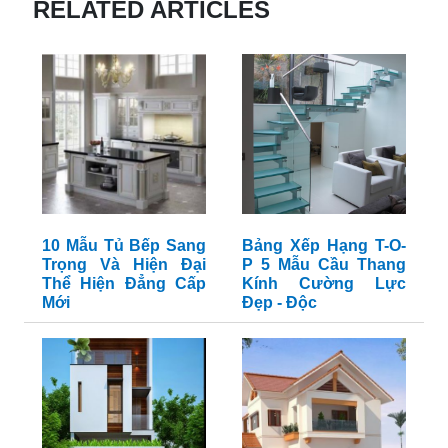
RELATED ARTICLES
10 Mẫu Tủ Bếp Sang
Bảng Xếp Hạng T-O-
Trọng Và Hiện Đại
P 5 Mẫu Cầu Thang
Thể Hiện Đẳng Cấp
Kính Cường Lực
Mới
Đẹp - Độc