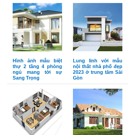
Hình ảnh mẫu biệt
Lung linh với mẫu
thự 2 tầng 4 phòng
nội thất nhà phố đẹp
ngủ mang tới sự
2023 ở trung tâm Sài
Sang Trọng
Gòn