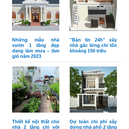
Những mẫu nhà
"Bản tin 24h" xây
vườn 1 tầng đẹp
nhà gác lửng chỉ tốn
đang làm mưa – làm
khoảng 150 triệu
gió năm 2023
Thiết kế nội thất cho
Dự toán chi phí xây
nhà 2 tầng chỉ với
dựng nhà phố 2 tầng