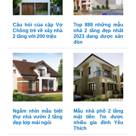
Câu hỏi của cặp Vợ
Top 888 những mẫu
Chồng trẻ về xây nhà
nhà 2 tầng đẹp nhất
2 tầng với 200 triệu
2023 đang được săn
đón
Ngắm nhìn mẫu biệt
Mẫu nhà phố 2 tầng
thự nhà vườn 2 tầng
mặt tiền 7m được
đẹp lợp mái ngói
nhiều gia đình Yêu
Thích