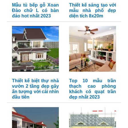
Mẫu tủ bếp gỗ Xoan
Thiết kế sáng tạo với
Đào chữ L có bàn
mẫu nhà phố đẹp
đảo hot nhất 2023
diện tích 8x20m
Thiết kế biệt thự nhà
Top 10 mẫu trần
vườn 2 tầng đẹp gây
thạch cao phòng
ấn tượng với cái nhìn
khách có quạt trần
đầu tiên
đẹp nhất 2023