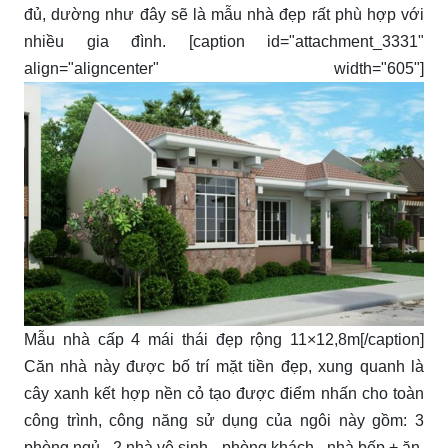
đủ, dường như đây sẽ là mẫu nhà đẹp rất phù hợp với
nhiều gia đình. [caption id="attachment_3331"
align="aligncenter" width="605"]
Mẫu nhà cấp 4 mái thái đẹp rộng 11×12,8m[/caption]
Căn nhà này được bố trí mặt tiền đẹp, xung quanh là
cây xanh kết hợp nền cỏ tạo được điểm nhấn cho toàn
công trình, công năng sử dụng của ngôi này gồm: 3
phòng ngủ - 2 nhà vệ sinh - phòng khách - nhà bếp + ăn.