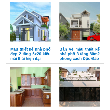
Mẫu thiết kế nhà phố
Bản vẽ mẫu thiết kế
đẹp 2 tầng 5x20 kiểu
nhà phố 3 tầng 80m2
mái thái hiện đại
phong cách Độc Đáo