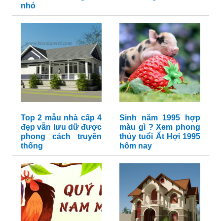
nhỏ
Top 2 mẫu nhà cấp 4
Sinh năm 1995 hợp
đẹp vẫn lưu dữ được
màu gì ? Xem phong
phong cách truyền
thủy tuổi Ất Hợi 1995
thống
hôm nay