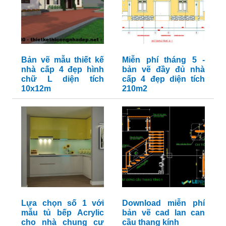
Bản vẽ mẫu thiết kế
Miễn phí tháng 5 -
nhà cấp 4 đẹp hình
bản vẽ đầy đủ nhà
chữ L diện tích
cấp 4 đẹp diện tích
10x12m
210m2
Lựa chọn số 1 với
Download miễn phí
mẫu tủ bếp Acrylic
bản vẽ cad lan can
cho nhà chung cư
cầu thang kính