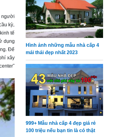
u người
cầu kỳ,
kinh tế
sử dụng
Hình ảnh những mẫu nhà cấp 4
ởng. Để
mái thái đẹp nhất 2023
phí xây
enter"
999+ Mẫu nhà cấp 4 đẹp giá rẻ
100 triệu nếu bạn tin là có thật