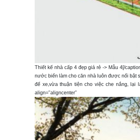
Thiết kế nhà cấp 4 đẹp giá rẻ -> Mẫu 4[/captio
nước biển làm cho căn nhà luôn được nổi bật 
để xe,vừa thuận tiện cho việc che nắng, lại l
align="align