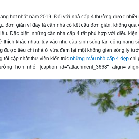
ang hot nhất năm 2019. Đối với nhà cấp 4 thường được nhiề
...đơn giản vì đây là căn nhà có kết cấu đơn giản, không quá 
hiều. Đặc biệt những căn nhà cấp 4 rất phù hợp với điều kiện 
ở thích khác nhau, tùy vào nhu cầu sinh sống lẫn công năng 
g được tiêu chí nhà ở vừa đem lại một không gian sống lý tư
tôi cập nhật thư viện kiến trúc
những mẫu nhà cấp 4 đẹp
chi 
ng hơn nhé! [caption id="attachment_3668" align="alignc