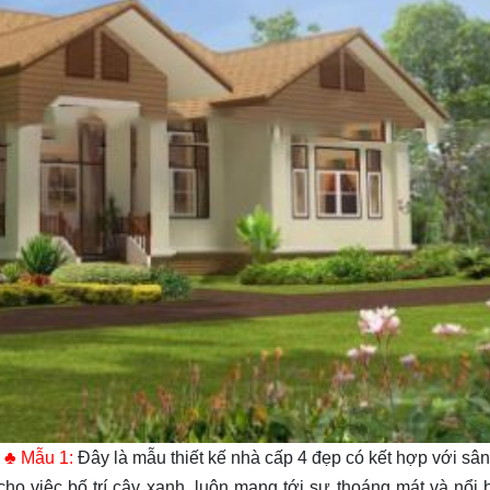
]
♣ Mẫu 1:
Đây là mẫu thiết kế nhà cấp 4 đẹp có kết hợp với sâ
cho việc bố trí cây xanh, luôn mang tới sự thoáng mát và nổi 