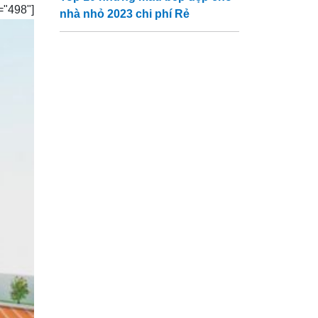
"498"]
nhà nhỏ 2023 chi phí Rẻ