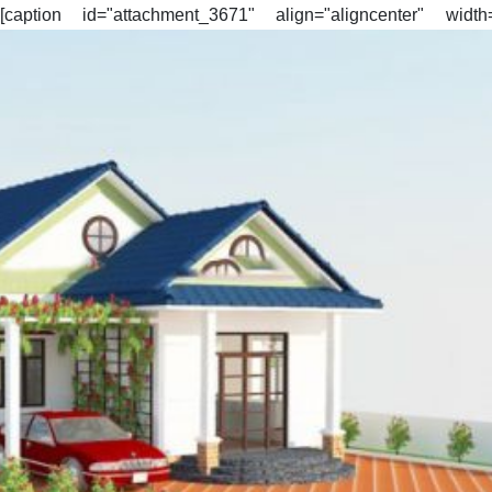
on id="attachment_3671" align="aligncenter" width=