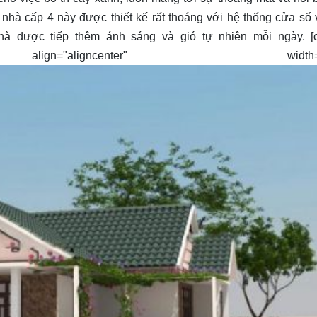
ăn nhà cấp 4 này được thiết kế rất thoáng với hệ thống cửa sổ
à được tiếp thêm ánh sáng và gió tự nhiên mỗi ngày. [c
align="aligncenter" width="4