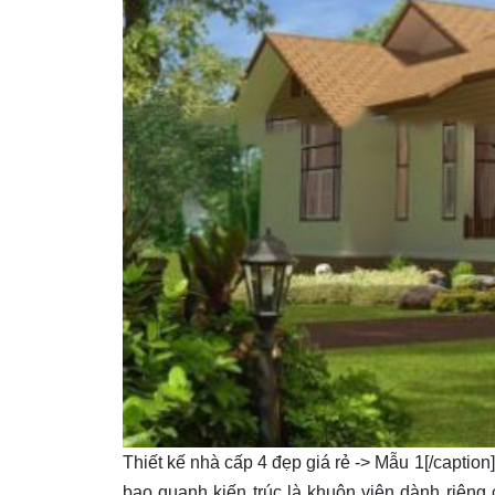
Thiết kế nhà cấp 4 đẹp giá rẻ -> Mẫu 1[/caption
bao quanh kiến trúc là khuôn viên dành riêng 