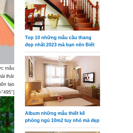
Top 10 những mẫu cầu thang
đẹp nhất 2023 mà bạn nên Biết
ược mẫu
ái thái
uôn tạo
="495"]
Album những mẫu thiết kế
phòng ngủ 10m2 tuy nhỏ mà đẹp