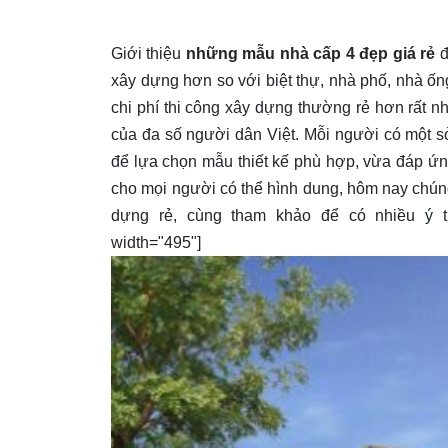
Giới thiệu
những mẫu nhà cấp 4 đẹp giá rẻ
đ
xây dựng hơn so với biệt thự, nhà phố, nhà ống
chi phí thi công xây dựng thường rẻ hơn rất n
của đa số người dân Việt. Mỗi người có một s
để lựa chọn mẫu thiết kế phù hợp, vừa đáp ứn
cho mọi người có thể hình dung, hôm nay chúng 
dựng rẻ, cùng tham khảo để có nhiều ý tưở
width="495"]