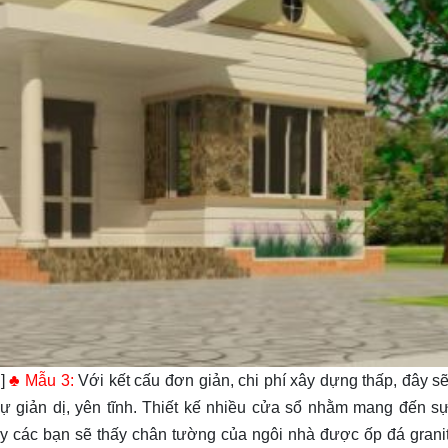
n]
♣ Mẫu 3:
Với kết cấu đơn giản, chi phí xây dựng thấp, đây sẽ
 giản dị, yên tĩnh. Thiết kế nhiều cửa sổ nhằm mang đến s
y các bạn sẽ thấy chân tường của ngôi nhà được ốp đá grani