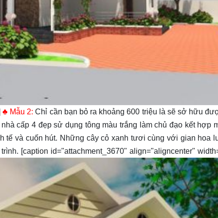
]
♣ Mẫu 2:
Chỉ cần bạn bỏ ra khoảng 600 triệu là sẽ sở hữu đ
nhà cấp 4 đẹp sử dụng tông màu trắng làm chủ đạo kết hợp m
h tế và cuốn hút. Những cây cỏ xanh tươi cùng với gian hoa l
rình. [caption id="attachment_3670" align="aligncenter" width