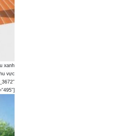
u xanh
khu vực
t_3672"
"]