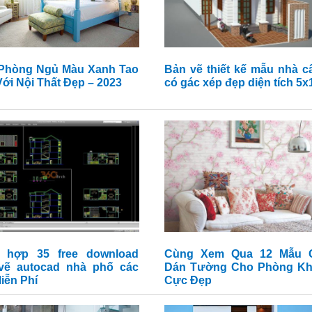
Phòng Ngủ Màu Xanh Tao
Bản vẽ thiết kế mẫu nhà c
ới Nội Thất Đẹp – 2023
có gác xép đẹp diện tích 5
 hợp 35 free download
Cùng Xem Qua 12 Mẫu G
vẽ autocad nhà phố các
Dán Tường Cho Phòng K
Miễn Phí
Cực Đẹp