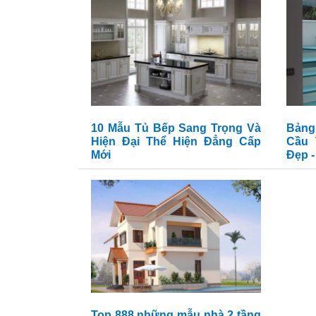
10 Mẫu Tủ Bếp Sang Trọng Và
Bảng
Hiện Đại Thể Hiện Đẳng Cấp
Cầu 
Mới
Đẹp 
Top 888 những mẫu nhà 2 tầng