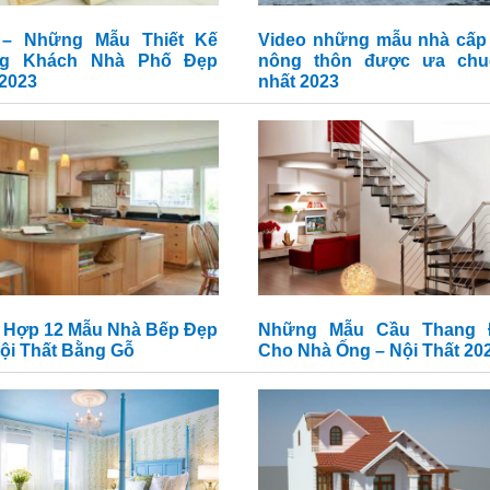
– Những Mẫu Thiết Kế
Video những mẫu nhà cấp
ng Khách Nhà Phố Đẹp
nông thôn được ưa chu
 2023
nhất 2023
 Hợp 12 Mẫu Nhà Bếp Đẹp
Những Mẫu Cầu Thang 
ội Thất Bằng Gỗ
Cho Nhà Ống – Nội Thất 20