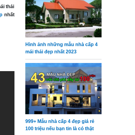
ái thái
p
nhất
Hình ảnh những mẫu nhà cấp 4
mái thái đẹp nhất 2023
999+ Mẫu nhà cấp 4 đẹp giá rẻ
100 triệu nếu bạn tin là có thật