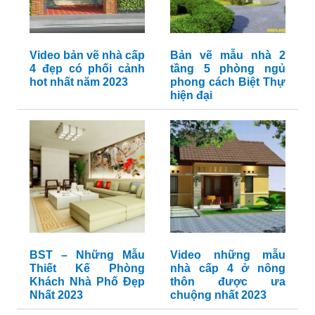
Video bản vẽ nhà cấp
Bản vẽ mẫu nhà 2
4 đẹp có phối cảnh
tầng 5 phòng ngủ
hot nhất năm 2023
phong cách Biệt Thự
hiện đại
BST – Những Mẫu
Video những mẫu
Thiết Kế Phòng
nhà cấp 4 ở nông
Khách Nhà Phố Đẹp
thôn được ưa
Nhất 2023
chuộng nhất 2023