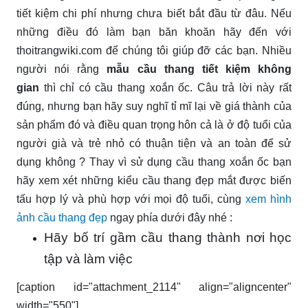
tiết kiệm chi phí nhưng chưa biết bắt đầu từ đâu. Nếu
những điều đó làm bạn băn khoăn hãy đến với
thoitrangwiki.com để chúng tôi giúp đỡ các bạn. Nhiều
người nói rằng
mẫu cầu thang tiết kiệm không
gian
thì chỉ có cầu thang xoắn ốc. Câu trả lời này rất
đúng, nhưng bạn hãy suy nghĩ tỉ mĩ lại về giá thành của
sản phẩm đó và điều quan trọng hôn cả là ở độ tuổi của
người già và trẻ nhỏ có thuận tiện và an toàn để sử
dụng không ? Thay vì sử dụng cầu thang xoắn ốc bạn
hãy xem xét những kiểu cầu thang đẹp mắt được biến
tấu hợp lý và phù hợp với mọi độ tuổi, cùng
xem hình
ảnh cầu thang đẹp
ngay phía dưới đây nhé :
Hãy bố trí gầm cầu thang thành nơi học
tập và làm việc
[caption id="attachment_2114" align="aligncenter"
width="550"]