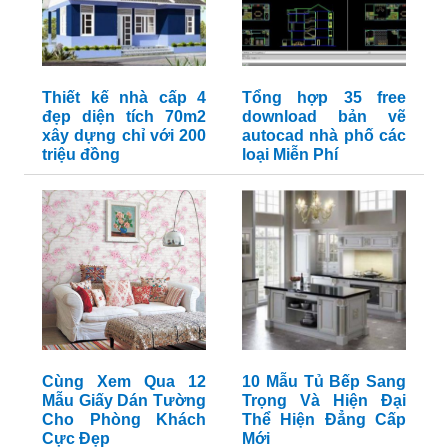
Thiết kế nhà cấp 4
Tổng hợp 35 free
đẹp diện tích 70m2
download bản vẽ
xây dựng chỉ với 200
autocad nhà phố các
triệu đồng
loại Miễn Phí
Cùng Xem Qua 12
10 Mẫu Tủ Bếp Sang
Mẫu Giấy Dán Tường
Trọng Và Hiện Đại
Cho Phòng Khách
Thể Hiện Đẳng Cấp
Cực Đẹp
Mới