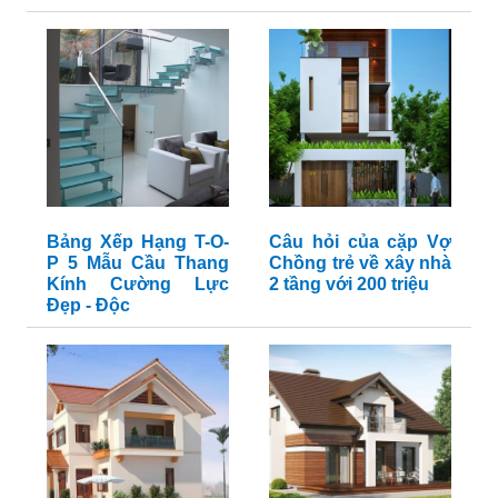
Bảng Xếp Hạng T-O-
Câu hỏi của cặp Vợ
P 5 Mẫu Cầu Thang
Chồng trẻ về xây nhà
Kính Cường Lực
2 tầng với 200 triệu
Đẹp - Độc