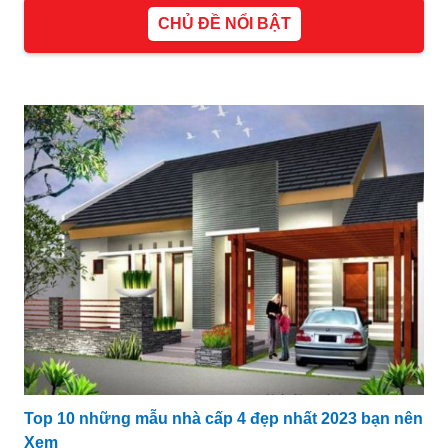
CHỦ ĐỀ NỔI BẬT
Top 10 những mẫu nhà cấp 4 đẹp nhất 2023 bạn nên
Xem