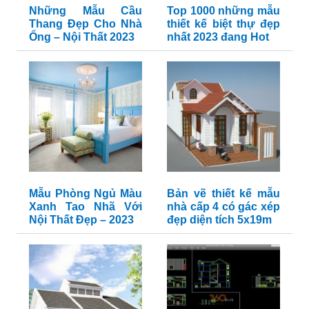
Những Mẫu Cầu
Top 1000 những mẫu
Thang Đẹp Cho Nhà
thiết kế biệt thự đẹp
Ống – Nội Thất 2023
nhất 2023 đang Hot
Mẫu Phòng Ngủ Màu
Bản vẽ thiết kế mẫu
Xanh Tao Nhã Với
nhà cấp 4 có gác xép
Nội Thất Đẹp – 2023
đẹp diện tích 5x19m