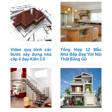
Video quy trình các
Tổng Hợp 12 Mẫu
bước xây dựng nhà
Nhà Bếp Đẹp Với Nội
cấp 4 đẹp Kiên Cố
Thất Bằng Gỗ