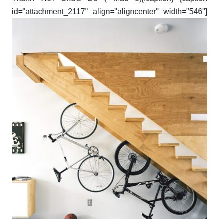
id="attachment_2117" align="aligncenter" width="546"]