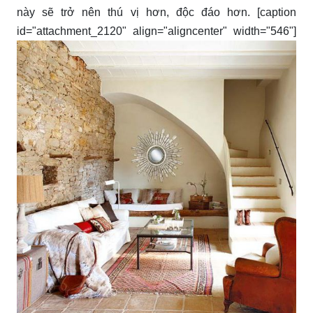
này sẽ trở nên thú vị hơn, độc đáo hơn. [caption
id="attachment_2120" align="aligncenter" width="546"]