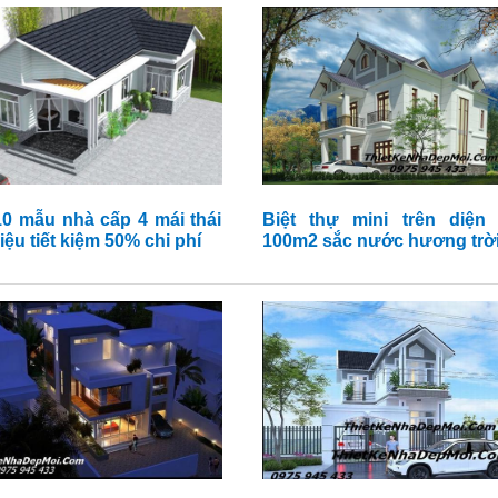
10 mẫu nhà cấp 4 mái thái
Biệt thự mini trên diện 
riệu tiết kiệm 50% chi phí
100m2 sắc nước hương trờ