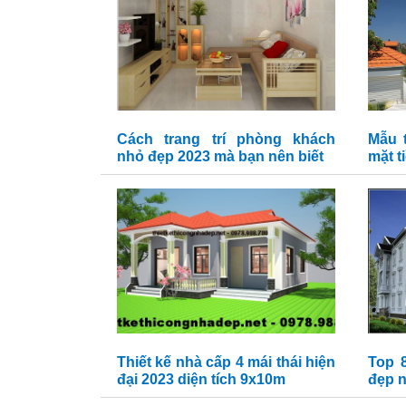
Cách trang trí phòng khách
Mẫu 
nhỏ đẹp 2023 mà bạn nên biết
mặt t
Thiết kế nhà cấp 4 mái thái hiện
Top 
đại 2023 diện tích 9x10m
đẹp 