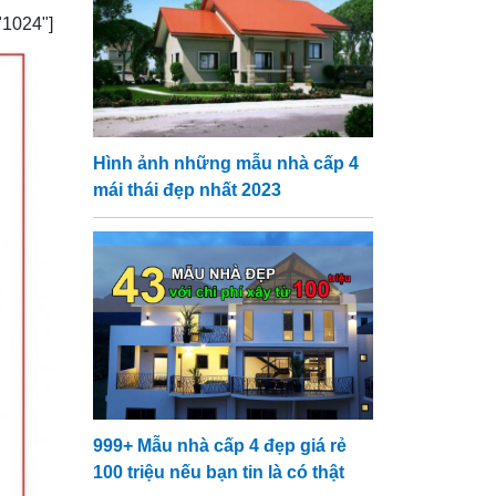
24"]
Hình ảnh những mẫu nhà cấp 4
mái thái đẹp nhất 2023
999+ Mẫu nhà cấp 4 đẹp giá rẻ
100 triệu nếu bạn tin là có thật