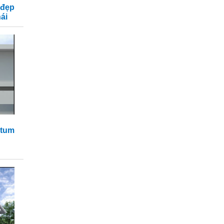
đẹp
ái
 tum