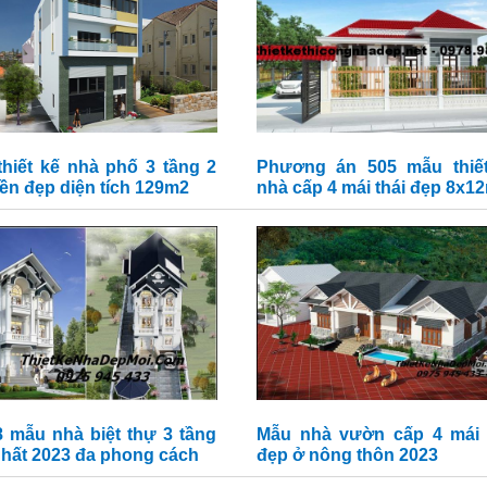
thiết kế nhà phố 3 tầng 2
Phương án 505 mẫu thiế
iền đẹp diện tích 129m2
nhà cấp 4 mái thái đẹp 8x1
8 mẫu nhà biệt thự 3 tầng
Mẫu nhà vườn cấp 4 mái 
nhất 2023 đa phong cách
đẹp ở nông thôn 2023