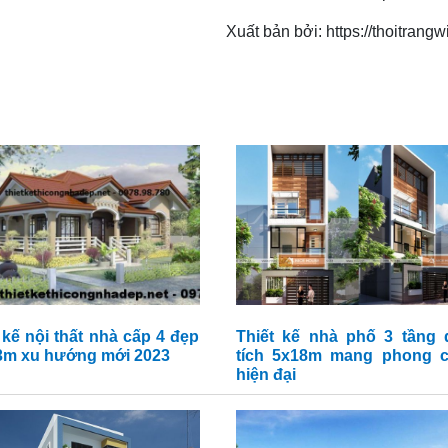
Xuất bản bởi: https://thoitrangw
 kế nội thất nhà cấp 4 đẹp
Thiết kế nhà phố 3 tầng 
3m xu hướng mới 2023
tích 5x18m mang phong 
hiện đại