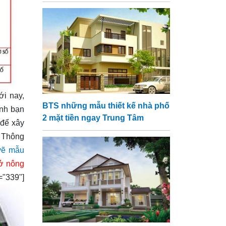
ới nay,
BTS những mẫu thiết kế nhà phố
ỉnh bạn
2 mặt tiền ngay Trung Tâm
 để xây
. Thông
vẽ mẫu
 ở nông
39"]