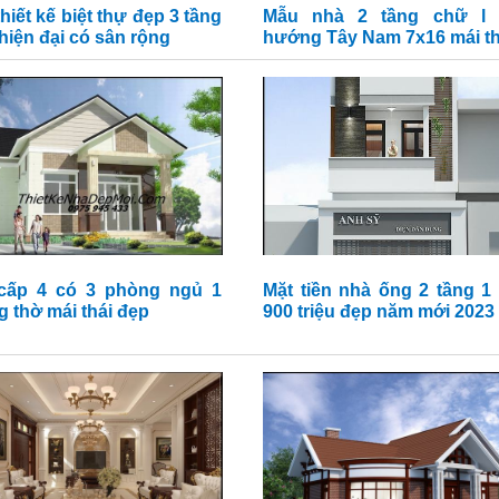
hiết kế biệt thự đẹp 3 tầng
Mẫu nhà 2 tầng chữ l 
hiện đại có sân rộng
hướng Tây Nam 7x16 mái th
cấp 4 có 3 phòng ngủ 1
Mặt tiền nhà ống 2 tầng 1
 thờ mái thái đẹp
900 triệu đẹp năm mới 2023