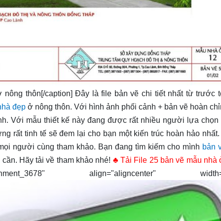
nông thôn[/caption] Đây là file bản vẽ chi tiết nhất từ trước t
 nhà đẹp
ở nông thôn. Với hình ảnh phối cảnh + bản vẽ hoàn ch
h. Với mẫu thiết kế này đang được rất nhiều người lựa chọn
ng rất tinh tế sẽ đem lại cho bạn một kiến trúc hoàn hảo nhất
ể mọi người cùng tham khảo. Bạn đang tìm kiếm cho mình
bản 
 cần. Hãy tải về tham khảo nhé!
♣ Tải File 25 bản vẽ mẫu nhà
_3678" align="aligncenter" width="3