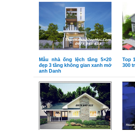
Mẫu nhà ống lệch tầng 5×20
Top 
đẹp 3 tầng không gian xanh mở
300 t
anh Danh