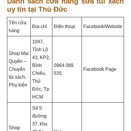
Danh sách cửa hàng sửa túi xách
uy tín tại Thủ Đức
Tên cửa
Địa chỉ
Điện thoại
Facebook/Website
hàng
1047,
Tỉnh Lộ
Shop Mai
43, KP2,
Quyên –
Bình
0964 089
Chuyên
Facebook Page
Chiểu,
535
túi xách,
Thủ
Phụ kiện
Đức, Tp
HCM
Số 5
đường
37, khu
Shop