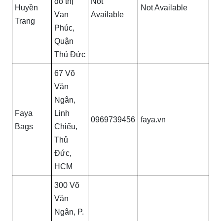
đô thị
Not
Huyền
Not Available
Vạn
Available
Trang
Phúc,
Quận
Thủ Đức
67 Võ
Văn
Ngân,
Faya
Linh
0969739456
faya.vn
Bags
Chiểu,
Thủ
Đức,
HCM
300 Võ
Văn
Ngân, P.