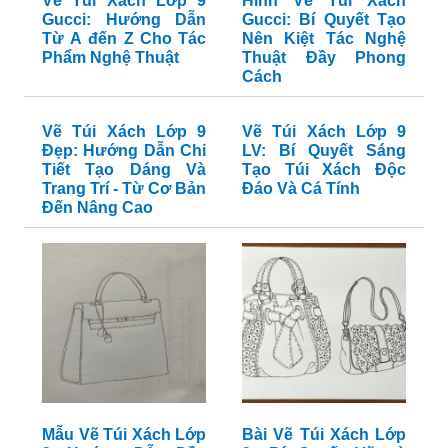
Vẽ Túi Xách Lớp 9
Hình Vẽ Túi Xách
Gucci: Hướng Dẫn
Gucci: Bí Quyết Tạo
Từ A đến Z Cho Tác
Nên Kiệt Tác Nghệ
Phẩm Nghệ Thuật
Thuật Đầy Phong
Cách
Vẽ Túi Xách Lớp 9
Vẽ Túi Xách Lớp 9
Đẹp: Hướng Dẫn Chi
LV: Bí Quyết Sáng
Tiết Tạo Dáng Và
Tạo Túi Xách Độc
Trang Trí - Từ Cơ Bản
Đáo Và Cá Tính
Đến Nâng Cao
Mẫu Vẽ Túi Xách Lớp
Bài Vẽ Túi Xách Lớp