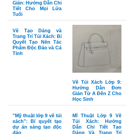
Giản: Hướng Dẫn Chi
Tiết Cho Mọi Lứa
Tuổi
Vẽ Tạo Dáng và
Trang Trí Túi Xách: Bí
Quyết Tạo Nên Tác
Phẩm Độc Đáo và Cá
Tính
Vẽ Túi Xách Lớp 9:
Hướng Dẫn Đơn
Giản Từ A Đến Z Cho
Học Sinh
"Mỹ thuật lớp 9 vẽ túi
Mĩ Thuật Lớp 9 Vẽ
xách": Bí quyết tạo
Túi Xách: Hướng
dự án sáng tạo độc
Dẫn Chi Tiết Tạo
đáo
Dáng Và Trang Trí