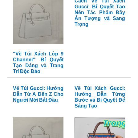
Cách Vẽ Túi Xách
Gucci: Bí Quyết Tạo
Nên Tác Phẩm Đầy
Ấn Tượng và Sang
Trọng
"Vẽ Túi Xách Lớp 9
Channel": Bí Quyết
Tạo Dáng và Trang
Trí Độc Đáo
Vẽ Túi Gucci: Hướng
Vẽ Túi Xách Gucci:
Dẫn Từ A Đến Z Cho
Hướng Dẫn Từng
Người Mới Bắt Đầu
Bước và Bí Quyết Để
Sáng Tạo