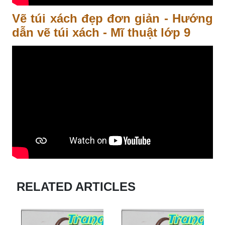
Vẽ túi xách đẹp đơn giản - Hướng
dẫn vẽ túi xách - Mĩ thuật lớp 9
RELATED ARTICLES