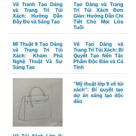
Vẽ Tranh Tạo Dáng
Tạo Dáng và Trang
và Trang Trí Túi
Trí Túi Xách Đơn
Xách: Hướng Dẫn
Giản: Hướng Dẫn Chi
Đầy Đủ và Sáng Tạo
Tiết Cho Mọi Lứa
Tuổi
Mĩ Thuật 9 Tạo Dáng
Vẽ Tạo Dáng và
và Trang Trí Túi
Trang Trí Túi Xách: Bí
Xách: Khám Phá
Quyết Tạo Nên Tác
Nghệ Thuật Và Sự
Phẩm Độc Đáo và Cá
Sáng Tạo
Tính
"Mỹ thuật lớp 9 vẽ túi
xách": Bí quyết tạo
dự án sáng tạo độc
đáo