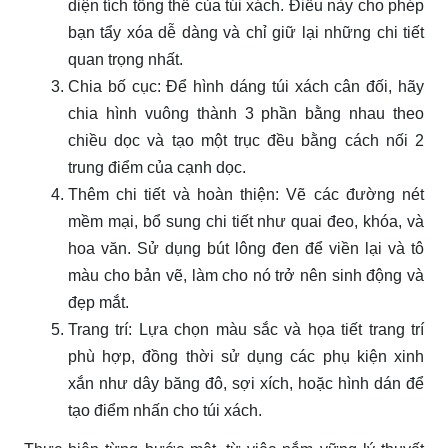
diện tích tổng thể của túi xách. Điều này cho phép
bạn tẩy xóa dễ dàng và chỉ giữ lại những chi tiết
quan trọng nhất.
Chia bố cục: Để hình dáng túi xách cân đối, hãy
chia hình vuông thành 3 phần bằng nhau theo
chiều dọc và tạo một trục đều bằng cách nối 2
trung điểm của cạnh dọc.
Thêm chi tiết và hoàn thiện: Vẽ các đường nét
mềm mại, bổ sung chi tiết như quai đeo, khóa, và
hoa văn. Sử dụng bút lông đen để viền lại và tô
màu cho bản vẽ, làm cho nó trở nên sinh động và
đẹp mắt.
Trang trí: Lựa chọn màu sắc và họa tiết trang trí
phù hợp, đồng thời sử dụng các phụ kiện xinh
xắn như dây băng đô, sợi xích, hoặc hình dán để
tạo điểm nhấn cho túi xách.