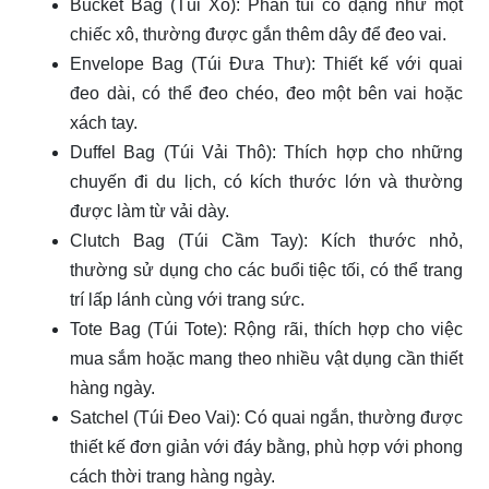
Bucket Bag (Túi Xô): Phần túi có dạng như một
chiếc xô, thường được gắn thêm dây để đeo vai.
Envelope Bag (Túi Đưa Thư): Thiết kế với quai
đeo dài, có thể đeo chéo, đeo một bên vai hoặc
xách tay.
Duffel Bag (Túi Vải Thô): Thích hợp cho những
chuyến đi du lịch, có kích thước lớn và thường
được làm từ vải dày.
Clutch Bag (Túi Cầm Tay): Kích thước nhỏ,
thường sử dụng cho các buổi tiệc tối, có thể trang
trí lấp lánh cùng với trang sức.
Tote Bag (Túi Tote): Rộng rãi, thích hợp cho việc
mua sắm hoặc mang theo nhiều vật dụng cần thiết
hàng ngày.
Satchel (Túi Đeo Vai): Có quai ngắn, thường được
thiết kế đơn giản với đáy bằng, phù hợp với phong
cách thời trang hàng ngày.