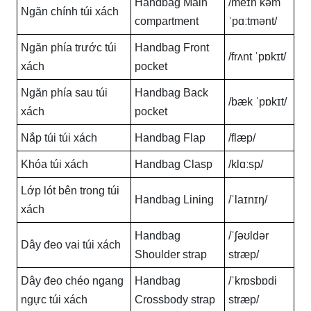
Handbag Main
/meɪn kəm
Ngăn chính túi xách
compartment
ˈpɑːtmənt/
Ngăn phía trước túi
Handbag Front
/frʌnt ˈpɒkɪt/
xách
pocket
Ngăn phía sau túi
Handbag Back
/bæk ˈpɒkɪt/
xách
pocket
Nắp túi túi xách
Handbag Flap
/flæp/
Khóa túi xách
Handbag Clasp
/klɑːsp/
Lớp lót bên trong túi
Handbag Lining
/ˈlaɪnɪŋ/
xách
Handbag
/ˈʃəʊldər
Dây đeo vai túi xách
Shoulder strap
stræp/
Dây đeo chéo ngang
Handbag
/ˈkrɒsbɒdi
ngực túi xách
Crossbody strap
stræp/