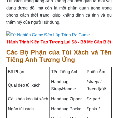
Túi xách trong tiếng Anh không chỉ đơn giản là một vật
dụng đựng đồ, mà còn là một phần quan trọng trong
phong cách thời trang, giúp khẳng định cá tính và gu
thẩm mỹ của người sử dụng.
Hành Trình Kiến Tạo Tương Lai Số - Bố Mẹ Cần Biết
Các Bộ Phận của Túi Xách và Tên
Tiếng Anh Tương Ứng
Bộ Phận
Tên Tiếng Anh
Phiên Âm
Handbag
/stræp/ /
Quai đeo túi xách
Strap/Handle
ˈhænd(ə)l/
Cái khóa kéo túi xách
Handbag Zipper
/ˈzɪpər/
Ngăn túi xách
Handbag Pocket
/ˈpɒkɪt/