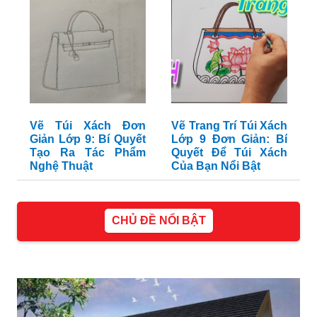
Vẽ Túi Xách Đơn
Vẽ Trang Trí Túi Xách
Giản Lớp 9: Bí Quyết
Lớp 9 Đơn Giản: Bí
Tạo Ra Tác Phẩm
Quyết Để Túi Xách
Nghệ Thuật
Của Bạn Nổi Bật
CHỦ ĐỀ NỔI BẬT