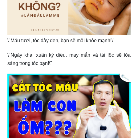
\"Máu tươi, tóc dày đen, bạn sẽ mãi khỏe mạnh!\"
\"Ngày khai xuân kỳ diệu, may mắn và tài lộc sẽ tỏa
sáng trong tóc bạn!\"