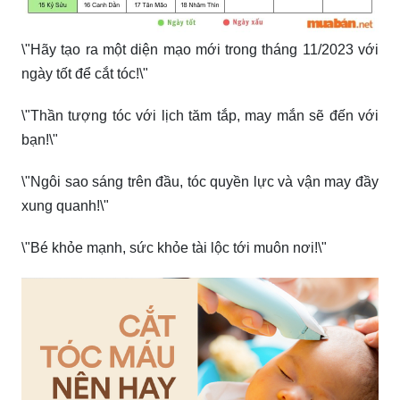
\"Hãy tạo ra một diện mạo mới trong tháng 11/2023 với
ngày tốt để cắt tóc!\"
\"Thần tượng tóc với lịch tăm tắp, may mắn sẽ đến với
bạn!\"
\"Ngôi sao sáng trên đầu, tóc quyền lực và vận may đầy
xung quanh!\"
\"Bé khỏe mạnh, sức khỏe tài lộc tới muôn nơi!\"