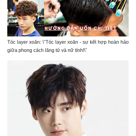
Tóc layer xoăn: \"Tóc layer xoăn - sự kết hợp hoàn hảo
giữa phong cách lãng tử và nữ tính!\"