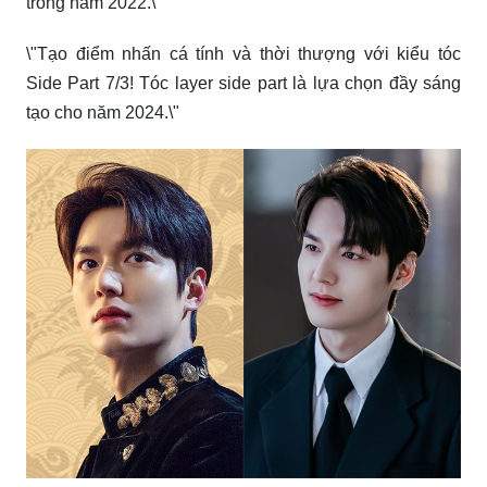
\"Cắt tóc trước tết để thay đổi diện mạo! Tóc layer side
part là lựa chọn hoàn hảo.\"