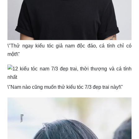
\"Thử ngay kiểu tóc giả nam độc đáo, cá tính chỉ có
một!\"
\"Nam nào cũng muốn thử kiểu tóc 7/3 đẹp trai này!\"