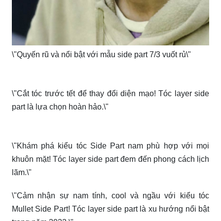
\"Quyến rũ và nổi bật với mẫu side part 7/3 vuốt rủ\"