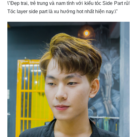
\"Khám phá kiểu tóc Side Part nam phù hợp với mọi
khuôn mặt! Tóc layer side part đem đến phong cách lịch
lãm.\"
\"Cảm nhận sự nam tính, cool và ngầu với kiểu tóc
Mullet Side Part! Tóc layer side part là xu hướng nổi bật
trong năm 2022.\"
\"Tạo điểm nhấn cá tính và thời thượng với kiểu tóc
Side Part 7/3! Tóc layer side part là lựa chọn đầy sáng
tạo cho năm 2024.\"