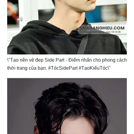
\"Tạo nên vẻ đẹp Side Part - Điểm nhấn cho phong cách
thời trang của bạn. #TócSidePart #TạoKiểuTóc\"