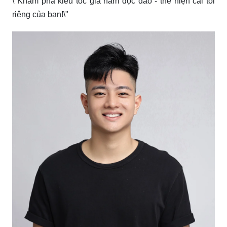
\"Khám phá kiểu tóc giả nam độc đáo - thể hiện cái tôi
riêng của bạn!\"