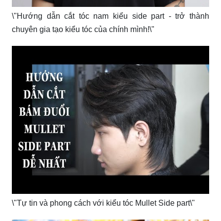
\"Hướng dẫn cắt tóc nam kiểu side part - trở thành
chuyên gia tạo kiểu tóc của chính mình!\"
\"Tự tin và phong cách với kiểu tóc Mullet Side part\"