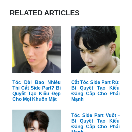
\"Kiểu tóc Side Part - Thời thượng và cá tính cho năm
#KiểuTócSidePart #ĐiểnTrai #ThờiThượng
#CáTính2024\"
\"Khám phá vẻ đẹp nam tính và lôi cuốn của tóc nam
đẹp!\"