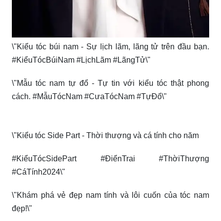
\"Kiểu tóc búi nam - Sự lịch lãm, lãng tử trên đầu bạn.
#KiểuTócBúiNam #LịchLãm #LãngTử\"
\"Mẫu tóc nam tự đổ - Tự tin với kiểu tóc thật phong
cách. #MẫuTócNam #CưaTócNam #TựĐổ\"