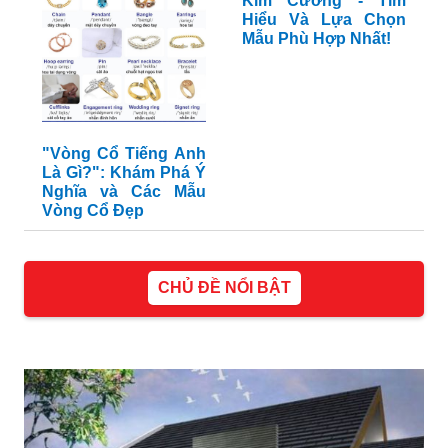
Kim Cương - Tìm
Hiểu Và Lựa Chọn
Mẫu Phù Hợp Nhất!
"Vòng Cổ Tiếng Anh
Là Gì?": Khám Phá Ý
Nghĩa và Các Mẫu
Vòng Cổ Đẹp
CHỦ ĐỀ NỔI BẬT