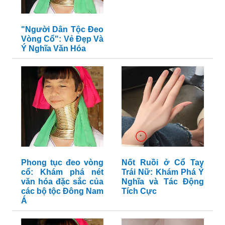
"Người Dân Tộc Đeo
Vòng Cổ": Vẻ Đẹp Và
Ý Nghĩa Văn Hóa
Phong tục đeo vòng
Nốt Ruồi ở Cổ Tay
cổ: Khám phá nét
Trái Nữ: Khám Phá Ý
văn hóa đặc sắc của
Nghĩa và Tác Động
các bộ tộc Đông Nam
Tích Cực
Á