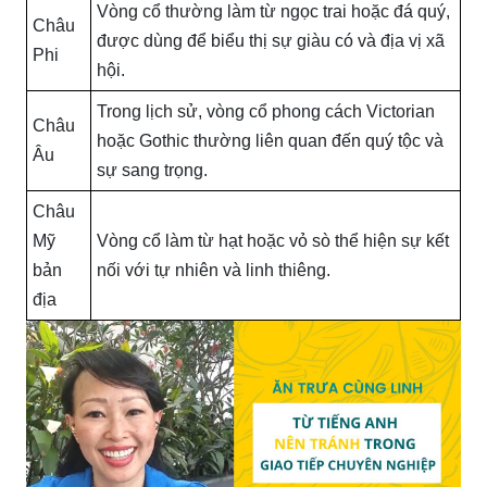
Vòng cổ thường làm từ ngọc trai hoặc đá quý,
Châu
được dùng để biểu thị sự giàu có và địa vị xã
Phi
hội.
Trong lịch sử, vòng cổ phong cách Victorian
Châu
hoặc Gothic thường liên quan đến quý tộc và
Âu
sự sang trọng.
Châu
Mỹ
Vòng cổ làm từ hạt hoặc vỏ sò thể hiện sự kết
bản
nối với tự nhiên và linh thiêng.
địa