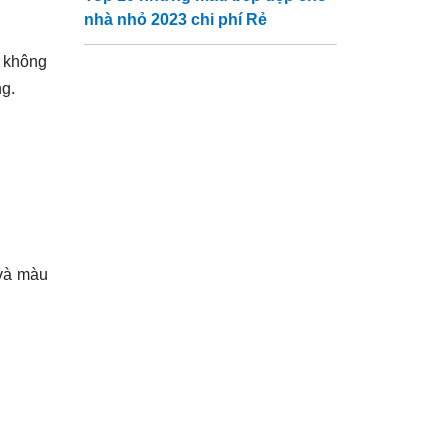
nhà nhỏ 2023 chi phí Rẻ
p không
ng.
 và màu