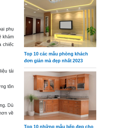
oại phụ
sẽ khám
a chiếc
Top 10 các mẫu phòng khách
đơn giản mà đẹp nhất 2023
iệu tái
ỡng tôn
êng. Dù
 hơn về
Top 10 những mẫu bếp đẹp cho