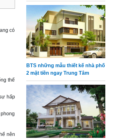
rang có
BTS những mẫu thiết kế nhà phố
2 mặt tiền ngay Trung Tâm
ổng thể
 sự hấp
 phong
thể nên