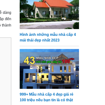
dễ dàng
cập đến
ó thành
Hình ảnh những mẫu nhà cấp 4
mái thái đẹp nhất 2023
999+ Mẫu nhà cấp 4 đẹp giá rẻ
100 triệu nếu bạn tin là có thật