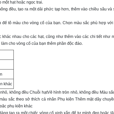
 một hạt hoặc ngọc trai.
không đều, tạo ra một dải phức tạp hơn, thêm vào chiều sâu và
p để tô màu cho vòng cổ của bạn. Chọn màu sắc phù hợp với
 khác nhau cho các hạt, cũng như thêm vào các chi tiết như 
ể làm cho vòng cổ của bạn thêm phần độc đáo.
ân
ện khác
òn nhỏ, không đều Chuỗi hạtVẽ hình tròn nhỏ, không đều Màu s
màu sắc theo sở thích cá nhân Phụ kiện Thêm mặt dây chuyề
oặc phụ kiện khác
dàng tạo ra một chiếc vòng cổ xinh xắn để tự mình đeo hoặc t