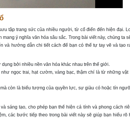
cổ
sưu tập trang sức của nhiều người, từ cổ điển đến hiện đại. L
 mang ý nghĩa văn hóa sâu sắc. Trong bài viết này, chúng ta 
n và hướng dẫn chi tiết cách để bạn có thể tự tay vẽ và tạo r
ử dụng bởi nhiều nền văn hóa khác nhau trên thế giới.
hư ngọc trai, hạt cườm, vàng bạc, thậm chí là từ những vật l
 mà còn là biểu tượng của quyền lực, sự giàu có hoặc tín ngư
 và sáng tạo, cho phép bạn thể hiện cá tính và phong cách ri
m, các bước tiếp theo trong bài viết này sẽ giúp bạn hiểu rõ