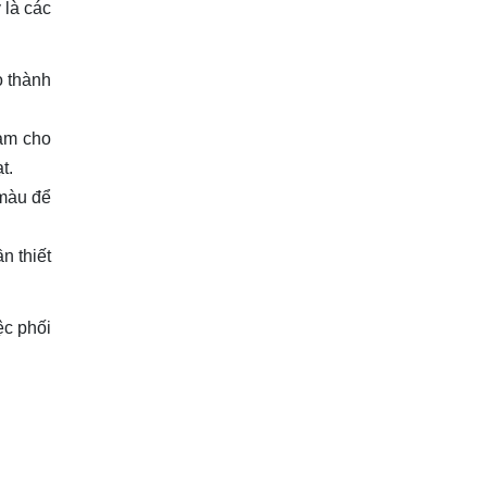
 là các
o thành
làm cho
t.
 màu để
n thiết
ệc phối