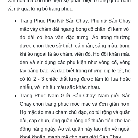
văn hóa mà còn thể hiện sự phân biệt rõ ràng giữa nam
và nữ qua từng bộ trang phục.
Trang Phục Phụ Nữ Sán Chay: Phụ nữ Sán Chay
mặc váy chàm dài ngang bọng cổ chân, đi kèm với
áo dài có hoa văn đặc trưng. Áo trong thường
được chọn theo sở thích cá nhân, sáng màu, trong
khi áo ngoài là áo chàm, viền đỏ. Họ đội khăn màu
đen và sử dụng các phụ kiện như vòng cổ, vòng
tay bằng bạc, và đặc biệt trong những dịp lễ tết, họ
có từ 2 - 3 chiếc thắt lưng được làm từ lụa hoặc
nhiễu, với nhiều màu sắc khác nhau.
Trang Phục Nam Giới Sán Chay: Nam giới Sán
Chay chọn trang phục mộc mạc và đơn giản hơn.
Họ mặc áo màu chàm chủ đạo, có túi rộng và quần
dài, cạp chun, ống quần rộng để thuận tiện cho lao
động hàng ngày. Áo và quần này tạo nên vẻ ngoài
khoẻ khoắn, mạnh mẽ cho nam giới Sán Chay.