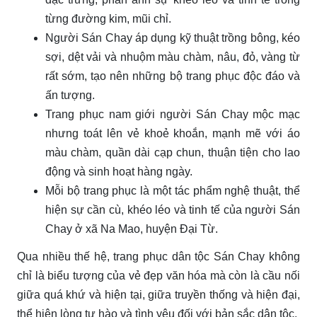
từng đường kim, mũi chỉ.
Người Sán Chay áp dụng kỹ thuật trồng bông, kéo
sợi, dệt vải và nhuộm màu chàm, nâu, đỏ, vàng từ
rất sớm, tạo nên những bộ trang phục độc đáo và
ấn tượng.
Trang phục nam giới người Sán Chay mộc mạc
nhưng toát lên vẻ khoẻ khoắn, mạnh mẽ với áo
màu chàm, quần dài cạp chun, thuận tiện cho lao
động và sinh hoạt hàng ngày.
Mỗi bộ trang phục là một tác phẩm nghệ thuật, thể
hiện sự cần cù, khéo léo và tinh tế của người Sán
Chay ở xã Na Mao, huyện Đại Từ.
Qua nhiều thế hệ, trang phục dân tộc Sán Chay không
chỉ là biểu tượng của vẻ đẹp văn hóa mà còn là cầu nối
giữa quá khứ và hiện tại, giữa truyền thống và hiện đại,
thể hiện lòng tự hào và tình yêu đối với bản sắc dân tộc.