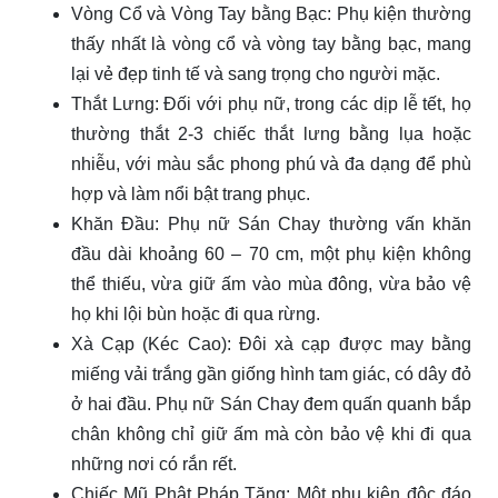
Vòng Cổ và Vòng Tay bằng Bạc: Phụ kiện thường
thấy nhất là vòng cổ và vòng tay bằng bạc, mang
lại vẻ đẹp tinh tế và sang trọng cho người mặc.
Thắt Lưng: Đối với phụ nữ, trong các dịp lễ tết, họ
thường thắt 2-3 chiếc thắt lưng bằng lụa hoặc
nhiễu, với màu sắc phong phú và đa dạng để phù
hợp và làm nổi bật trang phục.
Khăn Đầu: Phụ nữ Sán Chay thường vấn khăn
đầu dài khoảng 60 – 70 cm, một phụ kiện không
thể thiếu, vừa giữ ấm vào mùa đông, vừa bảo vệ
họ khi lội bùn hoặc đi qua rừng.
Xà Cạp (Kéc Cao): Đôi xà cạp được may bằng
miếng vải trắng gần giống hình tam giác, có dây đỏ
ở hai đầu. Phụ nữ Sán Chay đem quấn quanh bắp
chân không chỉ giữ ấm mà còn bảo vệ khi đi qua
những nơi có rắn rết.
Chiếc Mũ Phật Pháp Tăng: Một phụ kiện độc đáo