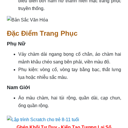
biểu diễn bởi nam nữ thanh niên mặc trang phục
truyền thống.
Đặc Điểm Trang Phục
Phụ Nữ
Váy chàm dài ngang bọng cổ chân, áo chàm hai
mảnh khâu chéo sang bên phải, viền màu đỏ.
Phụ kiện: vòng cổ, vòng tay bằng bạc, thắt lưng
lụa hoặc nhiễu sắc màu.
Nam Giới
Áo màu chàm, hai túi rộng, quần dài, cạp chun,
ống quần rộng.
Ghép Khối Tư Duy - Kiến Tạo Tương Lai Số