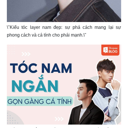
\"Phong cách tóc nam ngắn đẹp hòa quyện với vẻ đẹp
Việt Nam của anh chàng này\"