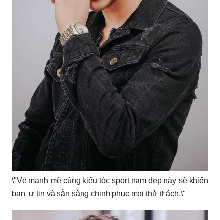
\"Vẻ mạnh mẽ cùng kiểu tóc sport nam đẹp này sẽ khiến
bạn tự tin và sẵn sàng chinh phục mọi thử thách.\"