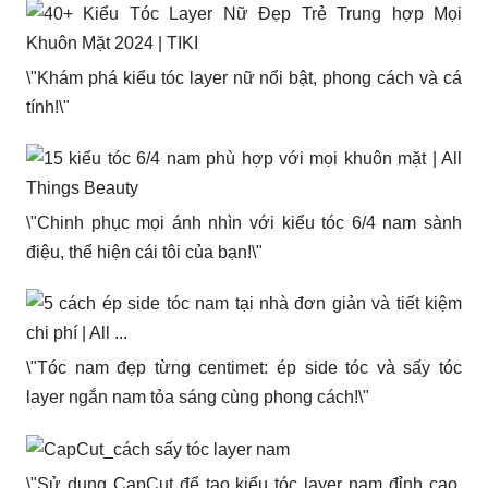
\"Khám phá kiểu tóc layer nữ nổi bật, phong cách và cá
tính!\"
\"Chinh phục mọi ánh nhìn với kiểu tóc 6/4 nam sành
điệu, thể hiện cái tôi của bạn!\"
\"Tóc nam đẹp từng centimet: ép side tóc và sấy tóc
layer ngắn nam tỏa sáng cùng phong cách!\"
\"Sử dụng CapCut để tạo kiểu tóc layer nam đỉnh cao,