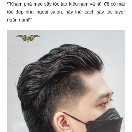
\"Khám phá mẹo sấy tóc tạo kiểu nam và nữ để có mái
tóc đẹp như ngoài salon, hãy thử cách sấy tóc layer
ngắn nam!\"