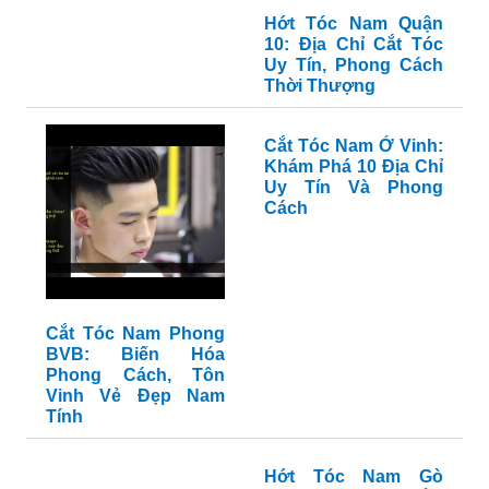
Layer Nam: Xu
Nam: Xu Hướng Thời
Hướng và Cách Tạo
Trang Tóc Đẹp Cho
Dáng Ấn Tượng 2024
Phái Mạnh 2024
Tóc Layer Nam Cạo 2
Kiểu Tóc Layer Ngắn
Bên Ngắn: Phong
Cho Nam: Xu Hướng
Cách Đột Phá Cho
Thời Trang Tóc 2024
Quý Ông Hiện Đại
Mạnh Mẽ và Cá Tính
Hớt Tóc Nam Sóc
Trăng: Điểm Danh
Những Tiệm Cắt Tóc
Đẳng Cấp
Hớt Tóc Nam Quận
10: Địa Chỉ Cắt Tóc
Uy Tín, Phong Cách