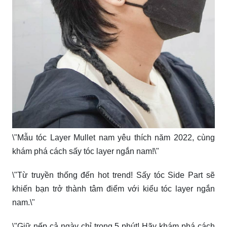
\"Mẫu tóc Layer Mullet nam yêu thích năm 2022, cùng
khám phá cách sấy tóc layer ngắn nam!\"
\"Từ truyền thống đến hot trend! Sấy tóc Side Part sẽ
khiến bạn trở thành tâm điểm với kiểu tóc layer ngắn
nam.\"
\"Giữ nếp cả ngày chỉ trong 5 phút! Hãy khám phá cách