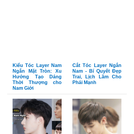
Tóc lỡ cỡ không còn là vấn đề với máy sấy, và hãy tìm
hiểu cách sấy tóc layer ngắn nam.
RELATED ARTICLES