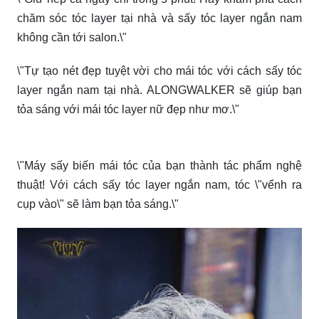
chăm sóc tóc layer tại nhà và sấy tóc layer ngắn nam
không cần tới salon.\"
\"Tự tạo nét đẹp tuyệt vời cho mái tóc với cách sấy tóc
layer ngắn nam tại nhà. ALONGWALKER sẽ giúp bạn
tỏa sáng với mái tóc layer nữ đẹp như mơ.\"
\"Máy sấy biến mái tóc của bạn thành tác phẩm nghệ
thuật! Với cách sấy tóc layer ngắn nam, tóc \"vểnh ra
cụp vào\" sẽ làm bạn tỏa sáng.\"