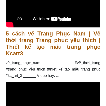
5 cách vẽ Trang Phục Nam | Vẽ
thời trang Trang phục yêu thích |
Thiết kế tạo mẫu trang phục
Kcart3
vẽ_trang_phục_nam #vẽ_thời_trang
#trang_phục_yêu_thích #thiết_kế_tạo_mẫu_trang_phục
#kc_art_3 ______ Video hay: ...