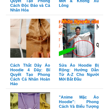
Quyết Tạo Phong
Mới & Không Xù
Cách Độc Đáo và Cá
Lông
Nhân Hóa
Cách Thắt Dây Áo
Sửa Áo Hoodie Bị
Hoodie 4 Dây: Bí
Rộng: Hướng Dẫn
Quyết Tạo Phong
Từ A-Z Cho Người
Cách Cá Nhân Hoàn
Mới Bắt Đầu
Hảo
"Anime Mặc Áo
Hoodie": Phong
Cách Và Biểu Tượng