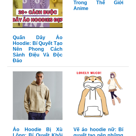
Trong Thế Giới
Anime
Quấn Dây Áo
Hoodie: Bí Quyết Tạo
Nên Phong Cách
Sành Điệu Và Độc
Đáo
Áo Hoodie Bị Xù
Vẽ áo hoodie nữ: Bí
Lông: Bí Quyết Khôi
quyết tạo nên những