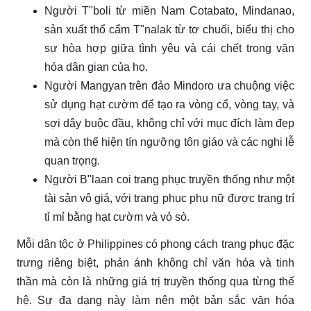
Người T"boli từ miền Nam Cotabato, Mindanao,
sản xuất thổ cẩm T"nalak từ tơ chuối, biểu thị cho
sự hòa hợp giữa tình yêu và cái chết trong văn
hóa dân gian của họ.
Người Mangyan trên đảo Mindoro ưa chuộng việc
sử dụng hạt cườm để tạo ra vòng cổ, vòng tay, và
sợi dây buộc đầu, không chỉ với mục đích làm đẹp
mà còn thể hiện tín ngưỡng tôn giáo và các nghi lễ
quan trọng.
Người B"laan coi trang phục truyền thống như một
tài sản vô giá, với trang phục phụ nữ được trang trí
tỉ mỉ bằng hạt cườm và vỏ sò.
Mỗi dân tộc ở Philippines có phong cách trang phục đặc
trưng riêng biệt, phản ánh không chỉ văn hóa và tinh
thần mà còn là những giá trị truyền thống qua từng thế
hệ. Sự đa dạng này làm nên một bản sắc văn hóa