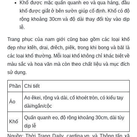
Khố được mặc quấn quanh eo và qua háng, đầu
khố được giắt ở bên sườn giúp cố định. Khố có độ
rộng khoảng 30cm và độ dài thay đổi tùy vào dịp
lễ.
Trang phục của nam giới cũng bao gồm các loại khố
đẹp như ktêh, drai, đrêch, piêk, trong khi bong và băl là
các loại khố thường. Mỗi loại khố không chỉ khác biệt về
màu sắc và hoa văn mà còn theo chất liệu và mục đích
sử dụng.
Phần
Chi tiết
Ao êkei, rộng và dài, cổ khoét tròn, có kiểu tay
Áo
dài/ngắn/cộc
Quấn quanh eo, độ rộng khoảng 30cm, dài tùy
Khố
dịp lễ
Nguồn: Thời Trang Daily, cardina.vn, và Thông tấn xã