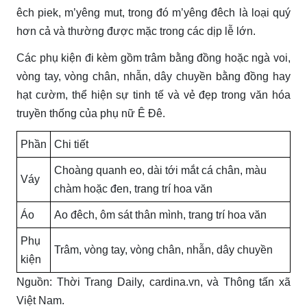
êch piek, m’yêng mut, trong đó m’yêng đêch là loại quý
hơn cả và thường được mặc trong các dịp lễ lớn.
Các phụ kiện đi kèm gồm trâm bằng đồng hoặc ngà voi,
vòng tay, vòng chân, nhẫn, dây chuyền bằng đồng hay
hạt cườm, thể hiện sự tinh tế và vẻ đẹp trong văn hóa
truyền thống của phụ nữ Ê Đê.
Phần
Chi tiết
Choàng quanh eo, dài tới mắt cá chân, màu
Váy
chàm hoặc đen, trang trí hoa văn
Áo
Ao đêch, ôm sát thân mình, trang trí hoa văn
Phụ
Trâm, vòng tay, vòng chân, nhẫn, dây chuyền
kiện
Nguồn: Thời Trang Daily, cardina.vn, và Thông tấn xã
Việt Nam.