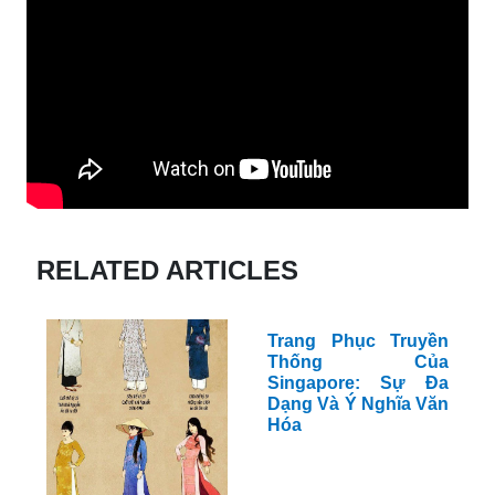
RELATED ARTICLES
Trang Phục Truyền
Thống Của
Singapore: Sự Đa
Dạng Và Ý Nghĩa Văn
Hóa