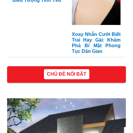
Biểu Tượng Tình Yêu
Xoay Nhẫn Cưới Biết
Trai Hay Gái: Khám
Phá Bí Mật Phong
Tục Dân Gian
CHỦ ĐỀ NỔI BẬT