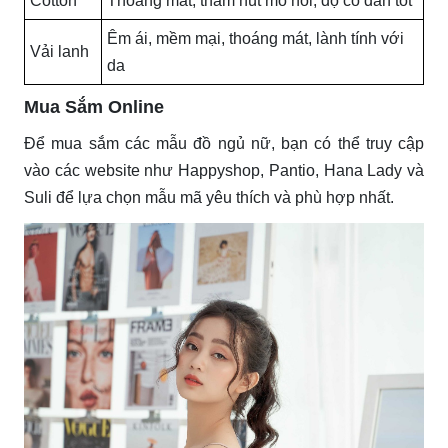
Cotton
Thoáng mát, thấm hút mồ hôi, độ co dãn tốt
Êm ái, mềm mại, thoáng mát, lành tính với
Vải lanh
da
Mua Sắm Online
Để mua sắm các mẫu đồ ngủ nữ, bạn có thể truy cập
vào các website như Happyshop, Pantio, Hana Lady và
Suli để lựa chọn mẫu mã yêu thích và phù hợp nhất.