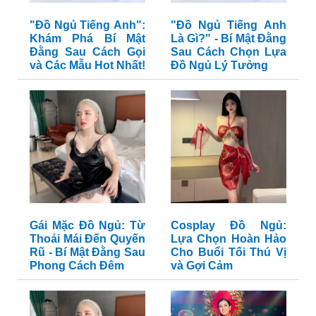
"Đồ Ngủ Tiếng Anh":
"Đồ Ngủ Tiếng Anh
Khám Phá Bí Mật
Là Gì?" - Bí Mật Đằng
Đằng Sau Cách Gọi
Sau Cách Chọn Lựa
và Các Mẫu Hot Nhất!
Đồ Ngủ Lý Tưởng
Gái Mặc Đồ Ngủ: Từ
Cosplay Đồ Ngủ:
Thoải Mái Đến Quyến
Lựa Chọn Hoàn Hảo
Rũ - Bí Mật Đằng Sau
Cho Buổi Tối Thú Vị
Phong Cách Đêm
và Gợi Cảm