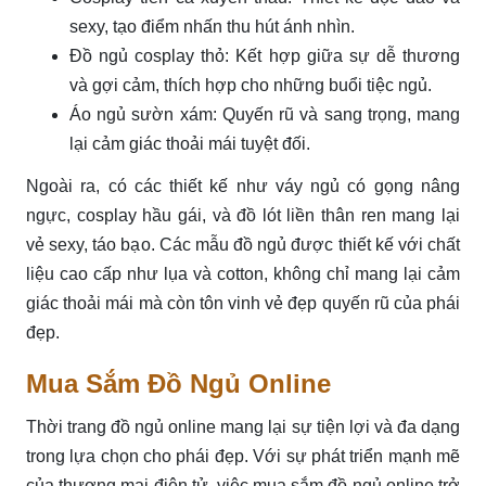
sexy, tạo điểm nhấn thu hút ánh nhìn.
Đồ ngủ cosplay thỏ: Kết hợp giữa sự dễ thương
và gợi cảm, thích hợp cho những buổi tiệc ngủ.
Áo ngủ sườn xám: Quyến rũ và sang trọng, mang
lại cảm giác thoải mái tuyệt đối.
Ngoài ra, có các thiết kế như váy ngủ có gọng nâng
ngực, cosplay hầu gái, và đồ lót liền thân ren mang lại
vẻ sexy, táo bạo. Các mẫu đồ ngủ được thiết kế với chất
liệu cao cấp như lụa và cotton, không chỉ mang lại cảm
giác thoải mái mà còn tôn vinh vẻ đẹp quyến rũ của phái
đẹp.
Mua Sắm Đồ Ngủ Online
Thời trang đồ ngủ online mang lại sự tiện lợi và đa dạng
trong lựa chọn cho phái đẹp. Với sự phát triển mạnh mẽ
của thương mại điện tử, việc mua sắm đồ ngủ online trở