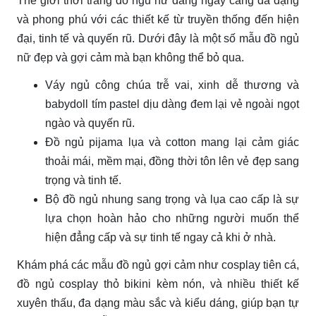
Thế giới thời trang đồ ngủ nữ đang ngày càng đa dạng
và phong phú với các thiết kế từ truyền thống đến hiện
đại, tinh tế và quyến rũ. Dưới đây là một số mẫu đồ ngủ
nữ đẹp và gợi cảm mà bạn không thể bỏ qua.
Váy ngủ công chúa trễ vai, xinh dễ thương và
babydoll tím pastel dịu dàng đem lại vẻ ngoài ngọt
ngào và quyến rũ.
Đồ ngủ pijama lụa và cotton mang lại cảm giác
thoải mái, mềm mại, đồng thời tôn lên vẻ đẹp sang
trọng và tinh tế.
Bộ đồ ngủ nhung sang trọng và lụa cao cấp là sự
lựa chọn hoàn hảo cho những người muốn thể
hiện đẳng cấp và sự tinh tế ngay cả khi ở nhà.
Khám phá các mẫu đồ ngủ gợi cảm như cosplay tiên cá,
đồ ngủ cosplay thỏ bikini kèm nón, và nhiều thiết kế
xuyên thấu, đa dạng màu sắc và kiểu dáng, giúp bạn tự