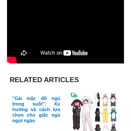
RELATED ARTICLES
"Gái mặc đồ ngủ
trong suốt": Xu
hướng và cách lựa
chọn cho giấc ngủ
ngọt ngào