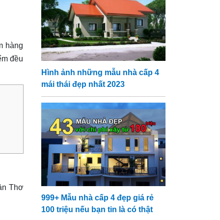
m hàng
iểm đều
Hình ảnh những mẫu nhà cấp 4
mái thái đẹp nhất 2023
Cần Thơ
999+ Mẫu nhà cấp 4 đẹp giá rẻ
100 triệu nếu bạn tin là có thật